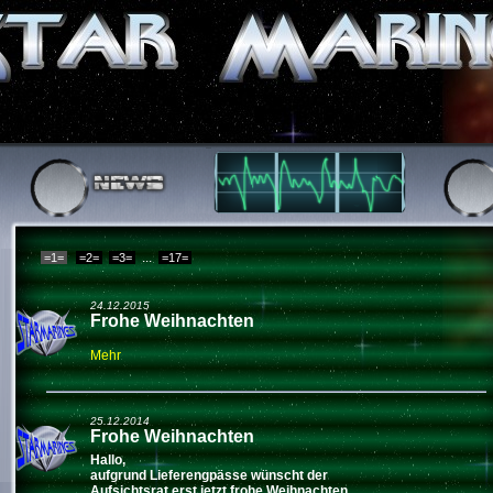
...
=2=
=3=
=17=
24.12.2015
Frohe Weihnachten
Mehr
25.12.2014
Frohe Weihnachten
Hallo,
aufgrund Lieferengpässe wünscht der
Aufsichtsrat erst jetzt frohe Weihnachten.