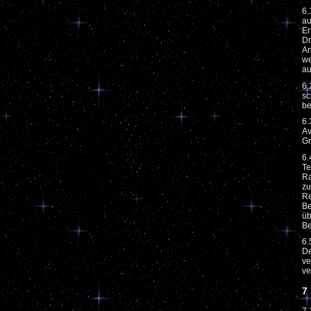
6.
au
Er
Dr
An
we
au
6.
sc
be
6.
Av
Gr
6.
Te
Ra
zu
Re
Be
üb
Be
6.
De
ve
ve
7