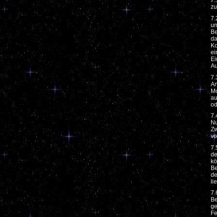
7.
zu
7.
un
Be
da
Ko
ei
Ei
Au
7.
An
Mo
au
od
7.
Nu
Zw
vo
7.
de
kö
Be
de
lie
7.
Be
ge
Fe