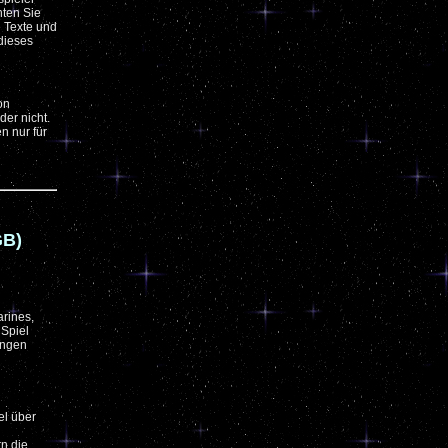
hten Sie
e Texte und
dieses
on
der nicht.
n nur für
GB)
arines,
 Spiel
ungen
el über
rn die