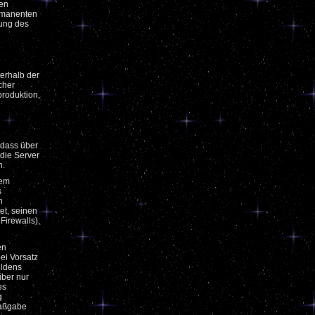
ren
ermanenten
gung des
ßerhalb der
cher
produktion,
 dass über
 die Server
n.
nem
s
n
tet, seinen
irewalls),
en
ei Vorsatz
uldens
iber nur
es
g
Maßgabe