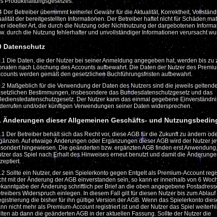
s Produkthaftungsgesetzes.
4 Der Betreiber übernimmt keinerlei Gewähr für die Aktualität, Korrektheit, Vollständ
alität der bereitgestellten Informationen. Der Betreiber haftet nicht für Schäden mat
er ideeller Art, die durch die Nutzung oder Nichtnutzung der dargebotenen Informa
w. durch die Nutzung fehlerhafter und unvollständiger Informationen verursacht wu
0 Datenschutz
.1 Die Daten, die der Nutzer bei seiner Anmeldung angegeben hat, werden bis zu 
naten nach Löschung des Accounts aufbewahrt. Die Daten der Nutzer des Premi
counts werden gemäß den gesetzlichen Buchführungsfristen aufbewahrt.
.2 Maßgeblich für die Verwendung der Daten des Nutzers sind die jeweils geltend
setzlichen Bestimmungen, insbesondere das Bundesdatenschutzgesetz und das
ledienstedatenschutzgesetz. Der Nutzer kann das einmal gegebene Einverständnis
derrufen und/oder künftigen Verwendungen seiner Daten widersprechen.
1 Änderungen dieser Allgemeinen Geschäfts- und Nutzungsbedi
.1 Der Betreiber behält sich das Recht vor, diese AGB für die Zukunft zu ändern od
gänzen. Auf etwaige Änderungen oder Ergänzungen dieser AGB wird der Nutzer je
sondert hingewiesen. Die geänderten bzw. ergänzten AGB finden erst Anwendung
tzer das Spiel nach Erhalt des Hinweises erneut benutzt und damit die Änderung
zeptiert.
.2 Sollte ein Nutzer, der sein Spielerkonto gegen Entgelt als Premium-Account regist
cht mit der Änderung der AGB einverstanden sein, so kann er innerhalb von 6 Wo
kanntgabe der Änderung schriftlich per Brief an die oben angegebene Postadress
treibers Widerspruch einlegen. In diesem Fall gilt für diesen Nutzer bis zum Ablauf
gistrierung die bisher für ihn gültige Version der AGB. Wenn das Spielerkonto die
nn nicht mehr als Premium-Account registriert ist und der Nutzer das Spiel weiterhi
lten ab dann die geänderten AGB in der aktuellen Fassung. Sollte der Nutzer die