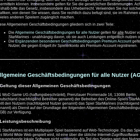
ermitteln können. Insbesondere gelten für Sie die gesetzlichen Bestimmungen. Ac
shalb bitte das Gesetz, insbesondere das Urheberrecht. Verwenden Sie nur solch
afiken, von denen Sie wissen, dass Sie rechtlich dazu befugt sind, sie im Rahmen 
ieles anderen Spielern zugänglich machen.
ese Allgemeinen Geschäftsbedingungen gliedern sich in zwei Teile:
Die
Allgemeine Geschäftsbedingungen für alle Nutzer
gelten für
alle
Nutzer v
StarMarines - unabhängig davon, ob sie auch Leistungen entgeltlich nutzen o
Die
Ergänzenden besonderen Geschäftsbedingungen Premium Account
gelte
Nutzer, die gegen Entgelt ihr Spielerkonto als Premium-Account registrieren.
llgemeine Geschäftsbedingungen für alle Nutzer (A
 Geltung dieser Allgemeinen Geschäftsbedingungen
1 WoD Game UG (haftungsbeschränkt), Prenzlauer Promenade 16, 13086 Berlin,
utschland (nachfolgend Betreiber genannt) der Betreiber des Online-Spiels StarM
ellt den Nutzern (nachfolgend Nutzer genannt) das Spiel StarMarines (nachfolgend
nannt) als Dienst auf der Grundlage der folgenden Allgemeinen Geschäftsbeding
GB) zur Verfügung.
 Leistungsbeschreibung
1 StarMarines ist ein Multiplayer-Spiel basierend auf Web-Technologie. Da das Spi
s World Wide Web gespielt wird, ist eine über die übliche Internet-Zugriffssoftware
nausgehende lokale Software nicht notwendig. Als Teil des Spieles wird den Nutze