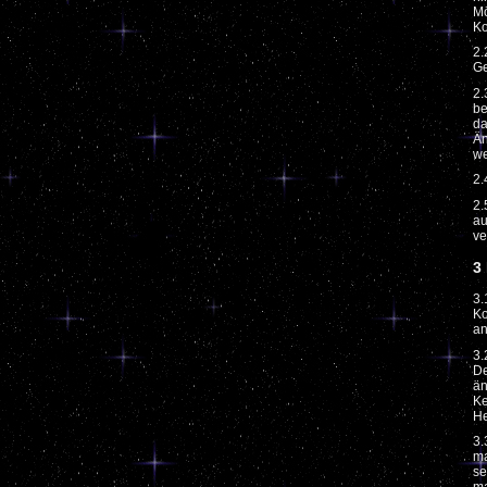
Mö
Ko
2.
Ge
2.
be
da
Än
we
2.
2.
au
ve
3
3.
Ko
an
3.
De
än
Ke
He
3.
ma
se