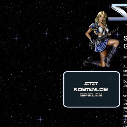
S
P
St
se
da
De
al
Ei
ve
Sy
Mi
ko
Re
so
Si
ei