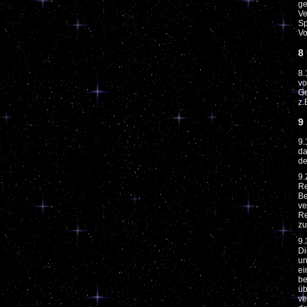
ge
Ve
Sp
Vo
8
8.
vo
Ge
z.
9
9.
da
de
9.
Re
Be
ve
Re
zu
9.
Di
un
ei
be
üb
ve