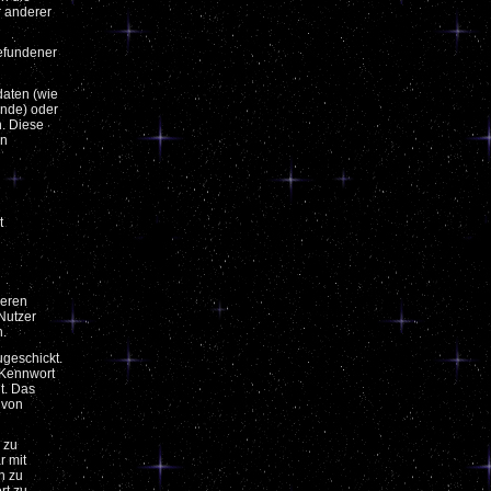
r anderer
befundener
ldaten (wie
ände) oder
. Diese
en
t
reren
 Nutzer
n.
ugeschickt.
n Kennwort
t. Das
 von
 zu
r mit
n zu