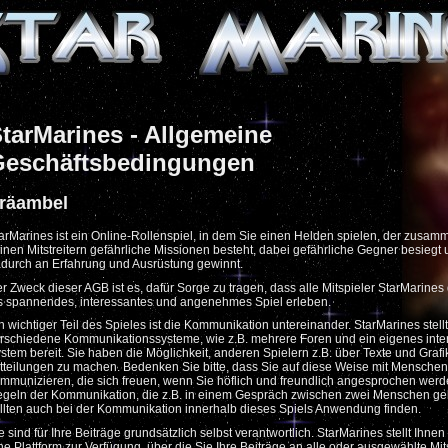
tarMarines - Allgemeine
Geschäftsbedingungen
räambel
arMarines ist ein Online-Rollenspiel, in dem Sie einen Helden spielen, der zusam
inen Mitstreitern gefährliche Missionen besteht, dabei gefährliche Gegner besiegt
durch an Erfahrung und Ausrüstung gewinnt.
r Zweck dieser AGB ist es, dafür Sorge zu tragen, dass alle Mitspieler StarMarines
s spannendes, interessantes und angenehmes Spiel erleben.
n wichtiger Teil des Spieles ist die Kommunikation untereinander. StarMarines stellt
rschiedene Kommunikationssysteme, wie z.B. mehrere Foren und ein eigenes inte
stem bereit. Sie haben die Möglichkeit, anderen Spielern z.B. über Texte und Graf
tteilungen zu machen. Bedenken Sie bitte, dass Sie auf diese Weise mit Menschen
mmunizieren, die sich freuen, wenn Sie höflich und freundlich angesprochen werde
geln der Kommunikation, die z.B. in einem Gespräch zwischen zwei Menschen gel
llten auch bei der Kommunikation innerhalb dieses Spiels Anwendung finden.
e sind für Ihre Beiträge grundsätzlich selbst verantwortlich. StarMarines stellt Ihnen 
ne Plattform zur Verfügung, über die Sie Ihre Beiträge an alle oder ausgewählte Mit