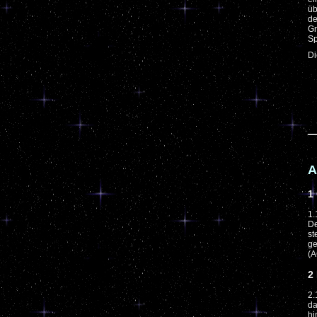
üb
de
Gr
Sp
Di
A
1
1.
De
st
ge
(A
2
2.
da
hi