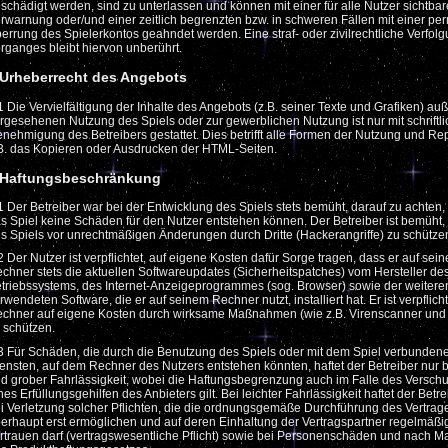
schädigt werden, sind zu unterlassen und können mit einer für alle Nutzer sichtba
rwarnung oder/und einer zeitlich begrenzten bzw. in schweren Fällen mit einer p
errung des Spielerkontos geahndet werden. Eine straf- oder zivilrechtliche Verfol
rganges bleibt hiervon unberührt.
 Urheberrecht des Angebots
1 Die Vervielfältigung der Inhalte des Angebots (z.B. seiner Texte und Grafiken) au
rgesehenen Nutzung des Spiels oder zur gewerblichen Nutzung ist nur mit schriftli
nehmigung des Betreibers gestattet. Dies betrifft alle Formen der Nutzung und Re
B. das Kopieren oder Ausdrucken der HTML-Seiten.
 Haftungsbeschränkung
1 Der Betreiber war bei der Entwicklung des Spiels stets bemüht, darauf zu achten,
s Spiel keine Schäden für den Nutzer entstehen können. Der Betreiber ist bemüht,
s Spiels vor unrechtmäßigen Änderungen durch Dritte (Hackerangriffe) zu schütze
2 Der Nutzer ist verpflichtet, auf eigene Kosten dafür Sorge tragen, dass er auf sei
chner stets die aktuellen Softwareupdates (Sicherheitspatches) vom Hersteller de
triebssystems, des Internet-Anzeigeprogrammes (sog. Browser) sowie der weitere
rwendeten Software, die er auf seinem Rechner nutzt, installiert hat. Er ist verpflich
chner auf eigene Kosten durch wirksame Maßnahmen (wie z.B. Virenscanner und F
 schützen.
3 Für Schäden, die durch die Benutzung des Spiels oder mit dem Spiel verbunden
ensten, auf dem Rechner des Nutzers entstehen könnten, haftet der Betreiber nur b
d grober Fahrlässigkeit, wobei die Haftungsbegrenzung auch im Falle des Versch
nes Erfüllungsgehilfen des Anbieters gilt. Bei leichter Fahrlässigkeit haftet der Betre
i Verletzung solcher Pflichten, die die ordnungsgemäße Durchführung des Vertrag
erhaupt erst ermöglichen und auf deren Einhaltung der Vertragspartner regelmäßi
rtrauen darf (vertragswesentliche Pflicht) sowie bei Personenschäden und nach 