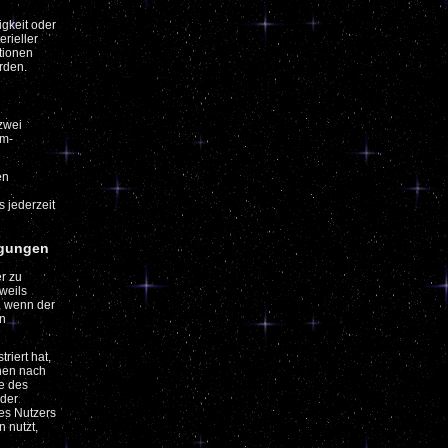
igkeit oder
erieller
tionen
rden.
zwei
um-
en
 jederzeit
ngungen
er zu
weils
, wenn der
en
riert hat,
chen nach
e des
 der
ses Nutzers
n nutzt,