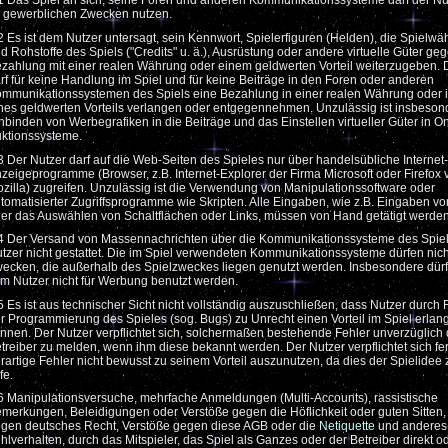
1 Das Spiel an sich, seine Foren und anderen Kommunikationssysteme darf der Nut
 gewerblichen Zwecken nutzen.
2 Es ist dem Nutzer untersagt, sein Kennwort, Spielerfiguren (Helden), die Spielw
d Rohstoffe des Spiels ("Credits" u. ä.), Ausrüstung oder andere virtuelle Güter ge
zahlung mit einer realen Währung oder einem geldwerten Vorteil weiterzugeben. 
rf für keine Handlung im Spiel und für keine Beiträge in den Foren oder anderen
mmunikationssystemen des Spiels eine Bezahlung in einer realen Währung oder 
nes geldwerten Vorteils verlangen oder entgegennehmen. Unzulässig ist insbeson
nbinden von Werbegrafiken in die Beiträge und das Einstellen virtueller Güter in On
ktionssysteme.
3 Der Nutzer darf auf die Web-Seiten des Spieles nur über handelsübliche Internet-
zeigeprogramme (Browser, z.B. Internet-Explorer der Firma Microsoft oder Firefox 
zilla) zugreifen. Unzulässig ist die Verwendung von Manipulationssoftware oder
tomatisierter Zugriffsprogramme wie Skripten. Alle Eingaben, wie z.B. Eingaben vo
er das Auswählen von Schaltflächen oder Links, müssen von Hand getätigt werden
4 Der Versand von Massennachrichten über die Kommunikationssysteme des Spiel
tzer nicht gestattet. Die im Spiel verwendeten Kommunikationssysteme dürfen nich
ecken, die außerhalb des Spielzweckes liegen genutzt werden. Insbesondere dürf
m Nutzer nicht für Werbung benutzt werden.
5 Es ist aus technischer Sicht nicht vollständig auszuschließen, dass Nutzer durch 
r Programmierung des Spieles (sog. Bugs) zu Unrecht einen Vorteil im Spiel erlan
nnen. Der Nutzer verpflichtet sich, solchermaßen bestehende Fehler unverzüglich
treiber zu melden, wenn ihm diese bekannt werden. Der Nutzer verpflichtet sich fe
rartige Fehler nicht bewusst zu seinem Vorteil auszunutzen, da dies der Spielidee
fe.
6 Manipulationsversuche, mehrfache Anmeldungen (Multi-Accounts), rassistische
merkungen, Beleidigungen oder Verstöße gegen die Höflichkeit oder guten Sitten,
gen deutsches Recht, Verstöße gegen diese AGB oder die
Netiquette
und anderes
hlverhalten, durch das Mitspieler, das Spiel als Ganzes oder der Betreiber direkt od