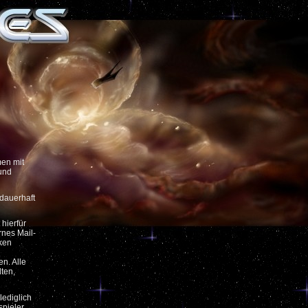
men mit
 und
 dauerhaft
 hierfür
rnes Mail-
iken
n. Alle
ten,
lediglich
spieler