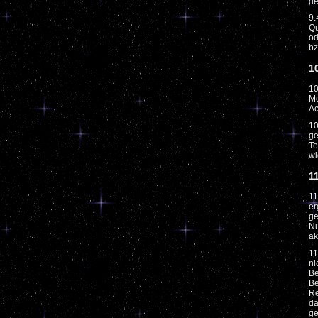
de
9.
Qu
od
bz
1
10
Mo
Ac
10
ge
Te
wi
1
11
er
ge
Nu
ak
11
ni
Be
Be
Re
da
ge