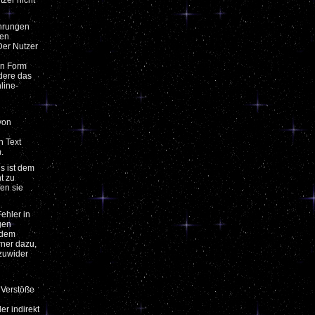
zer nicht
ährungen
gen
Der Nutzer
in Form
dere das
line-
von
n Text
.
s ist dem
t zu
en sie
Fehler in
gen
 dem
rner dazu,
 zuwider
 Verstöße
er indirekt