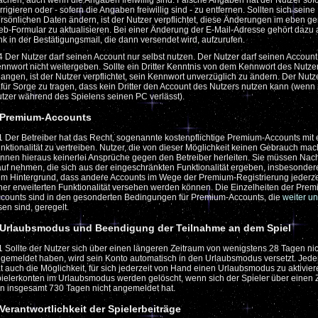
chen, auch wenn die Angaben freiwillig sind. Falsche Angaben hat der Nutzer sofo
rrigieren oder - sofern die Angaben freiwillig sind - zu entfernen. Sollten sich seine
rsönlichen Daten ändern, ist der Nutzer verpflichtet, diese Änderungen im eben g
b-Formular zu aktualisieren. Bei einer Änderung der E-Mail-Adresse gehört dazu 
nk in der Bestätigungsmail, die dann versendet wird, aufzurufen.
4 Der Nutzer darf seinen Account nur selbst nutzen. Der Nutzer darf seinen Account
nnwort nicht weitergeben. Sollte ein Dritter Kenntnis von dem Kennwort des Nutze
langen, ist der Nutzer verpflichtet, sein Kennwort unverzüglich zu ändern. Der Nutz
für Sorge zu tragen, dass kein Dritter den Account des Nutzers nutzen kann (wenn 
tzer während des Spielens seinen PC verlässt).
 Premium-Accounts
1 Der Betreiber hat das Recht, sogenannte kostenpflichtige Premium-Accounts mit e
nktionalität zu vertreiben. Nutzer, die von dieser Möglichkeit keinen Gebrauch ma
nnen hieraus keinerlei Ansprüche gegen den Betreiber herleiten. Sie müssen Nacht
uf nehmen, die sich aus der eingeschränkten Funktionalität ergeben, insbesonder
m Hintergrund, dass andere Accounts im Wege der Premium-Registrierung jederzei
ner erweiterten Funktionalität versehen werden können. Die Einzelheiten der Prem
counts sind in den gesonderten Bedingungen für Premium-Accounts, die
weiter u
sen sind, geregelt.
 Urlaubsmodus und Beendigung der Teilnahme an dem Spiel
1 Sollte der Nutzer sich über einen längeren Zeitraum von wenigstens 28 Tagen nic
gemeldet haben, wird sein Konto automatisch in den Urlaubsmodus versetzt. Jeder
t auch die Möglichkeit, für sich jederzeit von Hand einen Urlaubsmodus zu aktivier
ielerkonten im Urlaubsmodus werden gelöscht, wenn sich der Spieler über einen 
n insgesamt 730 Tagen nicht angemeldet hat.
 Verantwortlichkeit der Spielerbeiträge