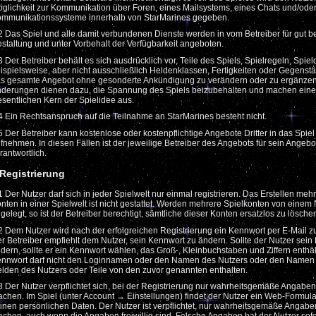
glichkeit zur Kommunikation über Foren, eines Mailsystems, eines Chats und/ode
mmunikationssysteme innerhalb von StarMarines gegeben.
2 Das Spiel und alle damit verbundenen Dienste werden in vom Betreiber für gut 
staltung und unter Vorbehalt der Verfügbarkeit angeboten.
3 Der Betreiber behält es sich ausdrücklich vor, Teile des Spiels, Spielregeln, Spie
ispielsweise, aber nicht ausschließlich Heldenklassen, Fertigkeiten oder Gegenst
s gesamte Angebot ohne gesonderte Ankündigung zu verändern oder zu ergänzen
derungen dienen dazu, die Spannung des Spiels beizubehalten und machen ein
sentlichen Kern der Spielidee aus.
4 Ein Rechtsanspruch auf die Teilnahme an StarMarines besteht nicht.
5 Der Betreiber kann kostenlose oder kostenpflichtige Angebote Dritter in das Spiel
fnehmen. In diesen Fällen ist der jeweilige Betreiber des Angebots für sein Angebo
rantwortlich.
 Registrierung
1 Der Nutzer darf sich in jeder Spielwelt nur einmal registrieren. Das Erstellen meh
nten in einer Spielwelt ist nicht gestattet. Werden mehrere Spielkonten von einem
gelegt, so ist der Betreiber berechtigt, sämtliche dieser Konten ersatzlos zu lösche
2 Dem Nutzer wird nach der erfolgreichen Registrierung ein Kennwort per E-Mail z
r Betreiber empfiehlt dem Nutzer, sein Kennwort zu ändern. Sollte der Nutzer sei
dern, sollte er ein Kennwort wählen, das Groß-, Kleinbuchstaben und Ziffern enthäl
nnwort darf nicht den Loginnamen oder den Namen des Nutzers oder den Namen
lden des Nutzers oder Teile von den zuvor genannten enthalten.
3 Der Nutzer verpflichtet sich, bei der Registrierung nur wahrheitsgemäße Angaben
chen. Im Spiel (unter Account → Einstellungen) findet der Nutzer ein Web-Formula
inen persönlichen Daten. Der Nutzer ist verpflichtet, nur wahrheitsgemäße Angabe