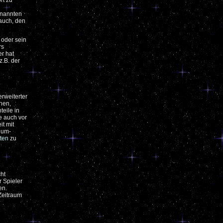
rt zu
enannten
auch, den
 oder sein
rs
er hat
z.B. der
rweiterter
chen,
eile in
e auch vor
t mit
ium-
nten
zu
ht
 Spieler
en.
Zeitraum