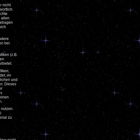
r nicht
wortlich.
echte
 allen
getragen
sich
andere
en bei
fiken (z.B.
nen
rbietet.
fiken,
det, im
lichen und
en. Dieses
er
ls
einen
n.
u nutzen.
l
erial zu