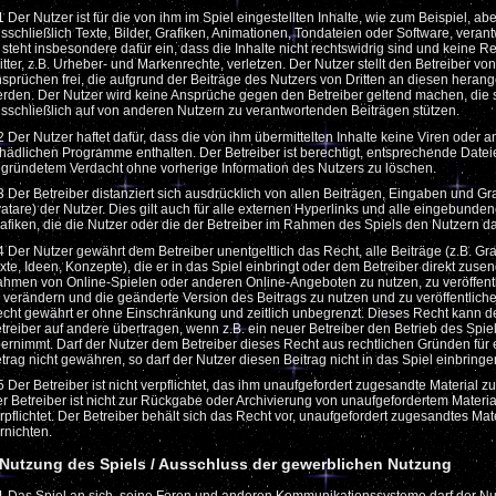
1 Der Nutzer ist für die von ihm im Spiel eingestellten Inhalte, wie zum Beispiel, abe
sschließlich Texte, Bilder, Grafiken, Animationen, Tondateien oder Software, verant
 steht insbesondere dafür ein, dass die Inhalte nicht rechtswidrig sind und keine R
itter, z.B. Urheber- und Markenrechte, verletzen. Der Nutzer stellt den Betreiber von
sprüchen frei, die aufgrund der Beiträge des Nutzers von Dritten an diesen heran
rden. Der Nutzer wird keine Ansprüche gegen den Betreiber geltend machen, die 
sschließlich auf von anderen Nutzern zu verantwortenden Beiträgen stützen.
2 Der Nutzer haftet dafür, dass die von ihm übermittelten Inhalte keine Viren oder 
hädlichen Programme enthalten. Der Betreiber ist berechtigt, entsprechende Datei
gründetem Verdacht ohne vorherige Information des Nutzers zu löschen.
3 Der Betreiber distanziert sich ausdrücklich von allen Beiträgen, Eingaben und Gra
atare) der Nutzer. Dies gilt auch für alle externen Hyperlinks und alle eingebunde
afiken, die die Nutzer oder die der Betreiber im Rahmen des Spiels den Nutzern da
4 Der Nutzer gewährt dem Betreiber unentgeltlich das Recht, alle Beiträge (z.B. Gra
xte, Ideen, Konzepte), die er in das Spiel einbringt oder dem Betreiber direkt zusen
hmen von Online-Spielen oder anderen Online-Angeboten zu nutzen, zu veröffent
 verändern und die geänderte Version des Beitrags zu nutzen und zu veröffentlich
cht gewährt er ohne Einschränkung und zeitlich unbegrenzt. Dieses Recht kann d
treiber auf andere übertragen, wenn z.B. ein neuer Betreiber den Betrieb des Spie
ernimmt. Darf der Nutzer dem Betreiber dieses Recht aus rechtlichen Gründen für 
trag nicht gewähren, so darf der Nutzer diesen Beitrag nicht in das Spiel einbringe
5 Der Betreiber ist nicht verpflichtet, das ihm unaufgefordert zugesandte Material z
r Betreiber ist nicht zur Rückgabe oder Archivierung von unaufgefordertem Materia
rpflichtet. Der Betreiber behält sich das Recht vor, unaufgefordert zugesandtes Mat
rnichten.
 Nutzung des Spiels / Ausschluss der gewerblichen Nutzung