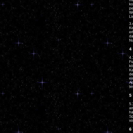
ma
ko
pe
We
Li
3.
Ke
er
da
Nu
4
4.
Fu
kö
Ka
de
ei
Ac
le
5
5.
an
ha
Sp
vo
6